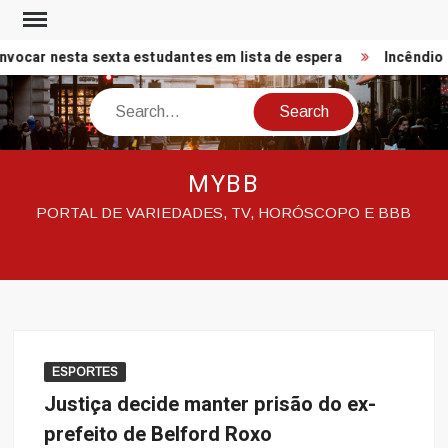
Skip
to
ocar nesta sexta estudantes em lista de espera
Incêndio n
content
Search
MYBB
PORTAL DE VARIEDADES, TV, HORÓSCOPO E BBB
ESPORTES
Justiça decide manter prisão do ex-
prefeito de Belford Roxo