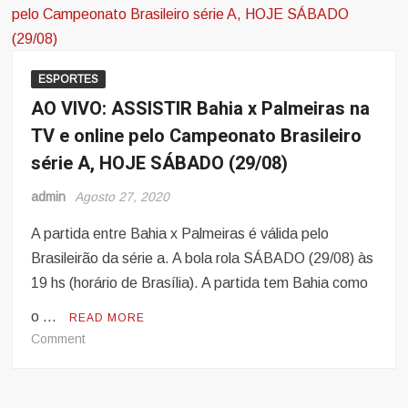
COPA
(27/08)
DO
BRASIL:
Brusque
ESPORTES
x
AO VIVO: ASSISTIR Bahia x Palmeiras na
Brasil
TV e online pelo Campeonato Brasileiro
de
Pelotas
série A, HOJE SÁBADO (29/08)
online
ou
admin
Agosto 27, 2020
na
A partida entre Bahia x Palmeiras é válida pelo
TV
e
Brasileirão da série a. A bola rola SÁBADO (29/08) às
grátis,
19 hs (horário de Brasília). A partida tem Bahia como
HOJE,
o …
READ MORE
QUINTA
on
Comment
(27/08)
AO
VIVO:
ASSISTIR