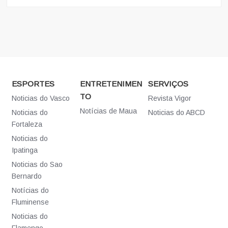
ESPORTES
ENTRETENIMEN
SERVIÇOS
TO
Noticias do Vasco
Revista Vigor
Notícias de Maua
Noticias do
Noticias do ABCD
Fortaleza
Noticias do
Ipatinga
Noticias do Sao
Bernardo
Notícias do
Fluminense
Noticias do