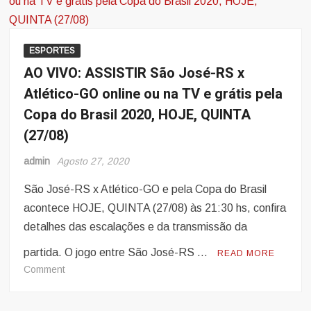
VIVO
na
TV
ESPORTES
e
AO VIVO: ASSISTIR São José-RS x
online
Atlético-GO online ou na TV e grátis pela
pelo
Campeonato
Copa do Brasil 2020, HOJE, QUINTA
Brasileiro
(27/08)
série
A,
admin
Agosto 27, 2020
HOJE
DOMINGO
São José-RS x Atlético-GO e pela Copa do Brasil
(30/08)
acontece HOJE, QUINTA (27/08) às 21:30 hs, confira
detalhes das escalações e da transmissão da
partida. O jogo entre São José-RS …
READ MORE
on
Comment
AO
VIVO: