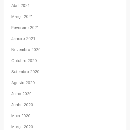
Abril 2021
Março 2021
Fevereiro 2021
Janeiro 2021
Novembro 2020
Outubro 2020
Setembro 2020
Agosto 2020
Julho 2020
Junho 2020
Maio 2020
Março 2020