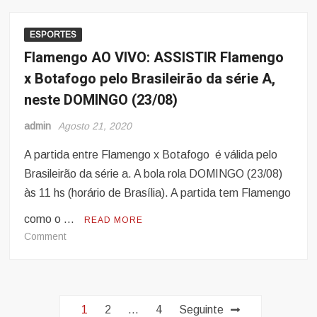
Assistir
Vasco
x
ESPORTES
Grêmio
Flamengo AO VIVO: ASSISTIR Flamengo
na
x Botafogo pelo Brasileirão da série A,
TV
neste DOMINGO (23/08)
e
ONLINE,
admin
Agosto 21, 2020
pelo
Brasileirão
A partida entre Flamengo x Botafogo é válida pelo
Série
Brasileirão da série a. A bola rola DOMINGO (23/08)
A,
às 11 hs (horário de Brasília). A partida tem Flamengo
Domingo,
23
como o …
READ MORE
de
on
Comment
agosto,
Flamengo
escalações,
AO
horários
VIVO:
e
Paginação
ASSISTIR
1
2
…
4
Seguinte
detalhes