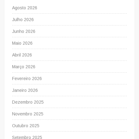
Agosto 2026
Julho 2026
Junho 2026
Maio 2026
Abril 2026
Março 2026
Fevereiro 2026
Janeiro 2026
Dezembro 2025
Novembro 2025
Outubro 2025
Setembro 2025