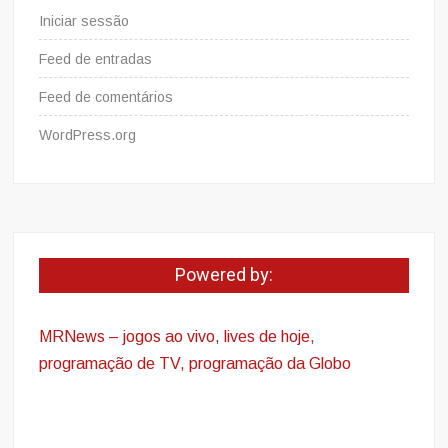
Iniciar sessão
Feed de entradas
Feed de comentários
WordPress.org
Powered by:
MRNews – jogos ao vivo
,
lives de hoje,
programação de TV, programação da Globo