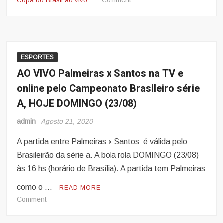
Comment
Copa do Brasil ao vivo
TV
ASSISTIR
AO
VIVO
Afogados
x
ESPORTES
Ponte
AO VIVO Palmeiras x Santos na TV e
Preta
online pelo Campeonato Brasileiro série
online
A, HOJE DOMINGO (23/08)
ou
na
admin
Agosto 21, 2020
TV
e
A partida entre Palmeiras x Santos é válida pelo
grátis
Brasileirão da série a. A bola rola DOMINGO (23/08)
pela
às 16 hs (horário de Brasília). A partida tem Palmeiras
Copa
do
como o …
READ MORE
Brasil
on
Comment
2020,
AO
HOJE,
VIVO