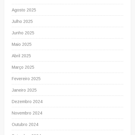
Agosto 2025
Julho 2025
Junho 2025
Maio 2025
Abril 2025
Março 2025
Fevereiro 2025
Janeiro 2025
Dezembro 2024
Novembro 2024
Outubro 2024