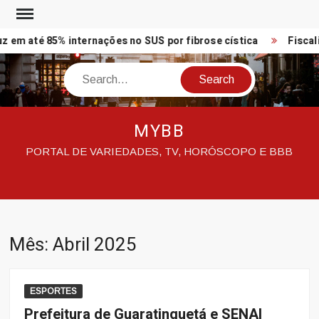
Skip
to
m até 85% internações no SUS por fibrose cística
Fiscaliz
content
Search
MYBB
PORTAL DE VARIEDADES, TV, HORÓSCOPO E BBB
Mês:
Abril 2025
ESPORTES
Prefeitura de Guaratinguetá e SENAI