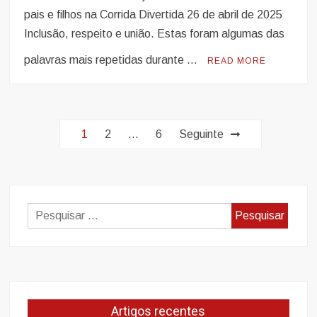
pais e filhos na Corrida Divertida 26 de abril de 2025
Inclusão, respeito e união. Estas foram algumas das
palavras mais repetidas durante …
READ MORE
Paginação
1
2
…
6
Seguinte
dos
conteúdos
Pesquisar
por:
Artigos recentes