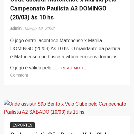
Gauchão
Campeonato Paulista A3 DOMINGO
de
(20/03) às 10 hs
2022,
QUARTA
admin
Março 19, 2022
(23/03),
ESCALAÇÕES
O jogo entre acontece Matonense x Marília
GRENAL
DOMINGO (20/03) As 10 hs. O mandante da partida
é Matonense que busca a vitória em seus domínios.
O jogo é válido pelo …
READ MORE
on
Comment
Onde
assistir
Matonense
x
Marília
pelo
Campeonato
ESPORTES
Paulista