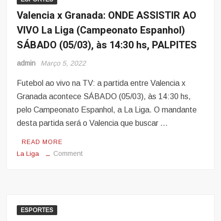
ONDE
Valencia x Granada: ONDE ASSISTIR AO
ASSISTIR
VIVO La Liga (Campeonato Espanhol)
AO
SÁBADO (05/03), às 14:30 hs, PALPITES
VIVO
La
admin
Março 5, 2022
Liga
(Campeonato
Futebol ao vivo na TV: a partida entre Valencia x
Espanhol)
Granada acontece SÁBADO (05/03), às 14:30 hs,
SÁBADO
pelo Campeonato Espanhol, a La Liga. O mandante
(05/03),
desta partida será o Valencia que buscar …
às
17
READ MORE
hs,
on
Comment
La Liga
PALPITES
Valencia
x
Granada:
ONDE
ASSISTIR
ESPORTES