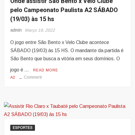
Onde assistir São Bento x Velo Clube
A3
pelo Campeonato Paulista A2 SÁBADO
DOMINGO
(20/03)
(19/03) às 15 hs
às
admin
Março 19, 2022
10
hs
O jogo entre São Bento x Velo Clube acontece
SÁBADO (19/03) às 15 HS. O mandante da partida é
São Bento que busca a vitória em seus domínios. O
jogo é …
READ MORE
on
Comment
A2
Onde
assistir
São
Bento
x
Velo
Clube
ESPORTES
pelo