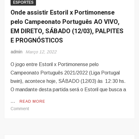
ESPORTES
A2
Onde assistir Estoril x Portimonense
SÁBADO
pelo Campeonato Português AO VIVO,
(19/03)
às
EM DIRETO, SÁBADO (12/03), PALPITES
15
E PROGNÓSTICOS
hs
admin
Março 12, 2022
O jogo entre Estoril x Portimonense pelo
Campeonato Português 2021/2022 (Liga Portugal
bwin), acontece hoje, SÁBADO (12/03) às 12:30 hs.
O mandante desta partida será o Estoril que busca a
…
READ MORE
on
Comment
Onde
assistir
Estoril
x