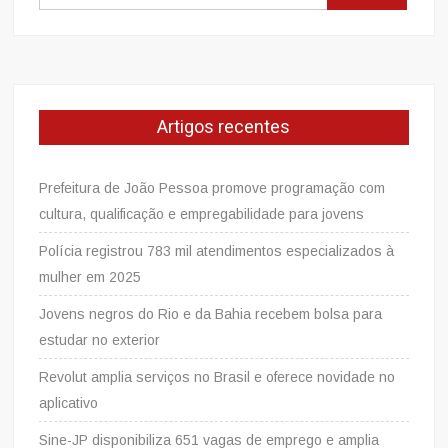
por:
Campeonato
Paulista
A2
QUARTA
(02/03)
Artigos recentes
às
15
hs
Prefeitura de João Pessoa promove programação com
cultura, qualificação e empregabilidade para jovens
Polícia registrou 783 mil atendimentos especializados à
mulher em 2025
Jovens negros do Rio e da Bahia recebem bolsa para
estudar no exterior
Revolut amplia serviços no Brasil e oferece novidade no
aplicativo
Sine-JP disponibiliza 651 vagas de emprego e amplia