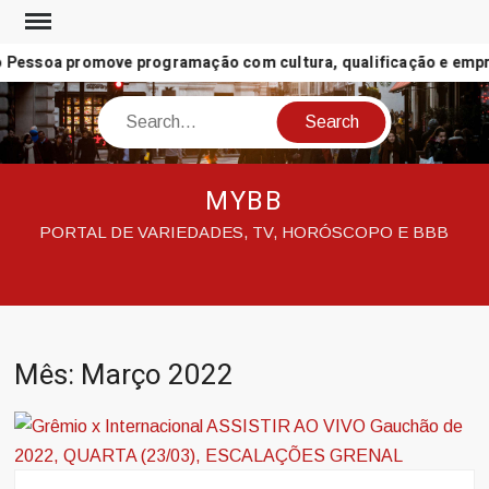
Skip
to
Pessoa promove programação com cultura, qualificação e empreg
content
Search
MYBB
PORTAL DE VARIEDADES, TV, HORÓSCOPO E BBB
Mês:
Março 2022