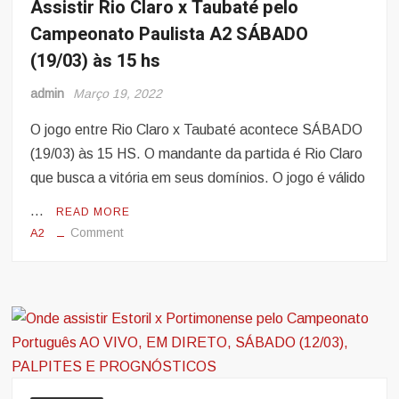
Assistir Rio Claro x Taubaté pelo
Campeonato
Campeonato Paulista A2 SÁBADO
Paulista
A2
(19/03) às 15 hs
SÁBADO
admin
Março 19, 2022
(19/03)
às
O jogo entre Rio Claro x Taubaté acontece SÁBADO
15
(19/03) às 15 HS. O mandante da partida é Rio Claro
hs
que busca a vitória em seus domínios. O jogo é válido
…
READ MORE
on
Comment
A2
Assistir
Rio
Claro
x
Taubaté
pelo
Campeonato
Paulista