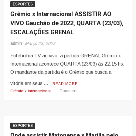
ESPORTES
Grêmio x Internacional ASSISTIR AO
VIVO Gauchão de 2022, QUARTA (23/03),
ESCALAÇÕES GRENAL
admin
Março 23, 2022
Futebol na TV ao vivo: a partida GRENAL Grêmio x
Internacional acontece QUARTA (23/03) às 22:15 hs.
O mandante da partida é o Grêmio que busca a
vitória em seus …
READ MORE
on
Comment
Grêmio x Internacional
Grêmio
x
Internacional
ASSISTIR
AO
ESPORTES
VIVO
Onde assistir Matonense x Marília pelo