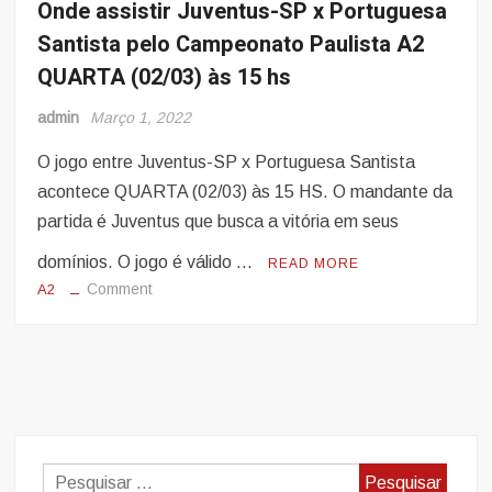
AO
Onde assistir Juventus-SP x Portuguesa
VIVO
Santista pelo Campeonato Paulista A2
La
QUARTA (02/03) às 15 hs
Liga
(Campeonato
admin
Março 1, 2022
Espanhol)
SÁBADO
O jogo entre Juventus-SP x Portuguesa Santista
(05/03),
acontece QUARTA (02/03) às 15 HS. O mandante da
às
partida é Juventus que busca a vitória em seus
14:30
hs,
domínios. O jogo é válido …
READ MORE
PALPITES
on
Comment
A2
Onde
assistir
Juventus-
SP
x
Portuguesa
Santista
Pesquisar
pelo