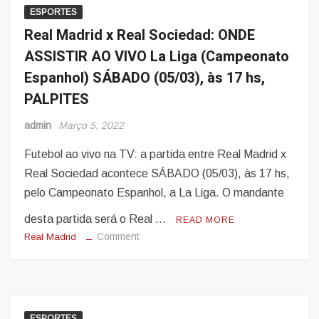
Portimonense
ESPORTES
pelo
Real Madrid x Real Sociedad: ONDE
Campeonato
ASSISTIR AO VIVO La Liga (Campeonato
Português
Espanhol) SÁBADO (05/03), às 17 hs,
AO
VIVO,
PALPITES
EM
admin
Março 5, 2022
DIRETO,
SÁBADO
Futebol ao vivo na TV: a partida entre Real Madrid x
(12/03),
Real Sociedad acontece SÁBADO (05/03), às 17 hs,
PALPITES
E
pelo Campeonato Espanhol, a La Liga. O mandante
PROGNÓSTICOS
desta partida será o Real …
READ MORE
on
Comment
Real Madrid
Real
Madrid
x
Real
Sociedad:
ESPORTES