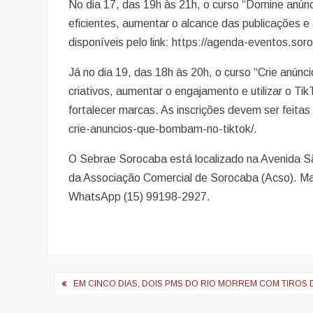
No dia 17, das 19h às 21h, o curso “Domine anún
eficientes, aumentar o alcance das publicações e a
disponíveis pelo link: https://agenda-eventos.so
Já no dia 19, das 18h às 20h, o curso “Crie anú
criativos, aumentar o engajamento e utilizar o Ti
fortalecer marcas. As inscrições devem ser feitas
crie-anuncios-que-bombam-no-tiktok/.
O Sebrae Sorocaba está localizado na Avenida 
da Associação Comercial de Sorocaba (Acso). Ma
WhatsApp (15) 99198-2927.
Navegação
EM CINCO DIAS, DOIS PMS DO RIO MORREM COM TIROS 
de