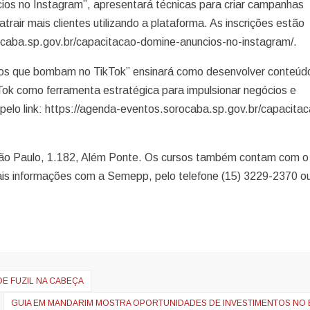
cios no Instagram”, apresentará técnicas para criar campanhas
trair mais clientes utilizando a plataforma. As inscrições estão
rocaba.sp.gov.br/capacitacao-domine-anuncios-no-instagram/.
ncios que bombam no TikTok” ensinará como desenvolver conteúd
kTok como ferramenta estratégica para impulsionar negócios e
 pelo link: https://agenda-eventos.sorocaba.sp.gov.br/capacita
São Paulo, 1.182, Além Ponte. Os cursos também contam com o
is informações com a Semepp, pelo telefone (15) 3229-2370 ou
DE FUZIL NA CABEÇA
GUIA EM MANDARIM MOSTRA OPORTUNIDADES DE INVESTIMENTOS NO 