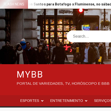
Skip
tádio Nilton Santos para Botafogo x Fluminense, no sábado (08/08
FLASH NEWS
to
content
Search
MYBB
PORTAL DE VARIEDADES, TV, HORÓSCOPO E BBB
ESPORTES
ENTRETENIMENTO
SERVIÇO