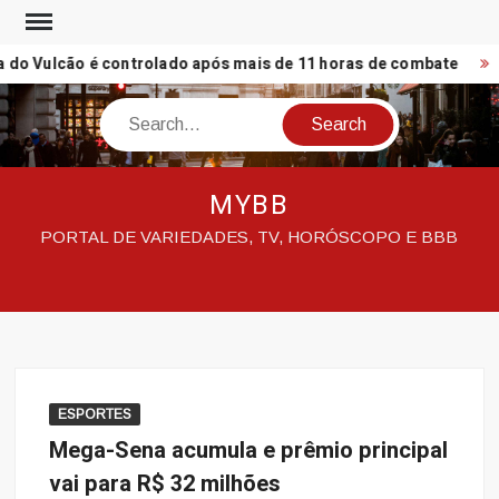
Skip
to
 do Vulcão é controlado após mais de 11 horas de combate
content
Search
MYBB
PORTAL DE VARIEDADES, TV, HORÓSCOPO E BBB
ESPORTES
Mega-Sena acumula e prêmio principal
vai para R$ 32 milhões