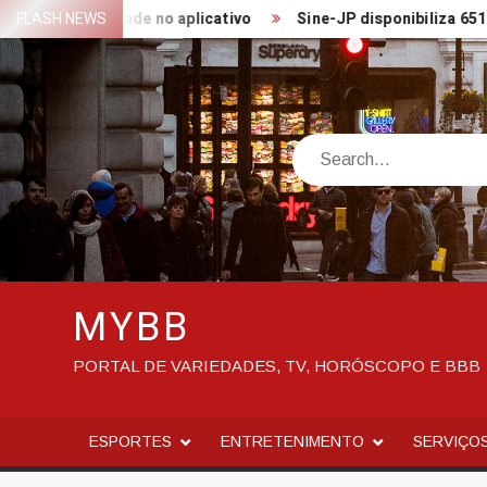
Skip
rece novidade no aplicativo
FLASH NEWS
Sine-JP disponibiliza 651 vagas
to
content
Search
MYBB
PORTAL DE VARIEDADES, TV, HORÓSCOPO E BBB
ESPORTES
ENTRETENIMENTO
SERVIÇO