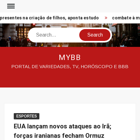
Skip
to
esentes na criação de filhos, aponta estudo
combate à mis
content
Search
MYBB
PORTAL DE VARIEDADES, TV, HORÓSCOPO E BBB
ESPORTES
EUA lançam novos ataques ao Irã;
forças iranianas fecham Ormuz