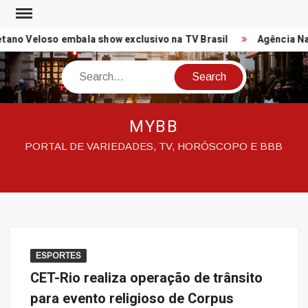
Skip
to
ano Veloso embala show exclusivo na TV Brasil
Agência Naci
content
Search
MYBB
PORTAL DE VARIEDADES, TV, HORÓSCOPO E BBB
ESPORTES
CET-Rio realiza operação de trânsito
para evento religioso de Corpus