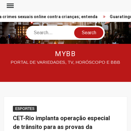
Skip
to
crimes sexuais online contra crianças; entenda
Guaratinguet
content
Search
MYBB
PORTAL DE VARIEDADES, TV, HORÓSCOPO E BBB
ESPORTES
CET-Rio implanta operação especial
de trânsito para as provas da