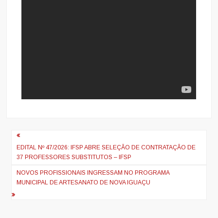
Navegação
de
EDITAL Nº 47/2026: IFSP ABRE SELEÇÃO DE CONTRATAÇÃO DE
37 PROFESSORES SUBSTITUTOS – IFSP
artigos
NOVOS PROFISSIONAIS INGRESSAM NO PROGRAMA
MUNICIPAL DE ARTESANATO DE NOVA IGUAÇU