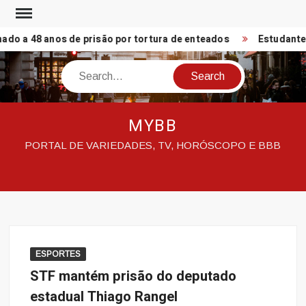
Skip
to
o a 48 anos de prisão por tortura de enteados
Estudantes:
content
Search
MYBB
PORTAL DE VARIEDADES, TV, HORÓSCOPO E BBB
ESPORTES
STF mantém prisão do deputado
estadual Thiago Rangel