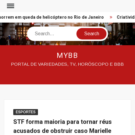
Skip
to
rem em queda de helicóptero no Rio de Janeiro
Criativida
content
Search
MYBB
PORTAL DE VARIEDADES, TV, HORÓSCOPO E BBB
ESPORTES
STF forma maioria para tornar réus
acusados de obstruir caso Marielle