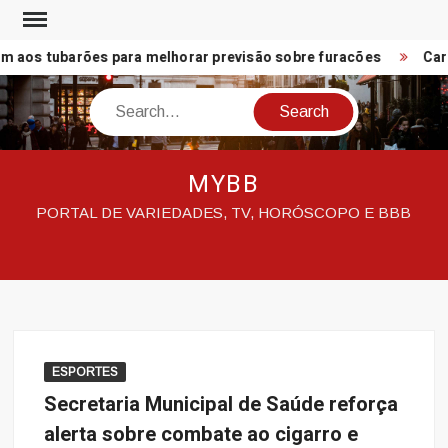
Skip
to
 aos tubarões para melhorar previsão sobre furacões
Carav
content
Search
MYBB
PORTAL DE VARIEDADES, TV, HORÓSCOPO E BBB
ESPORTES
Secretaria Municipal de Saúde reforça
alerta sobre combate ao cigarro e