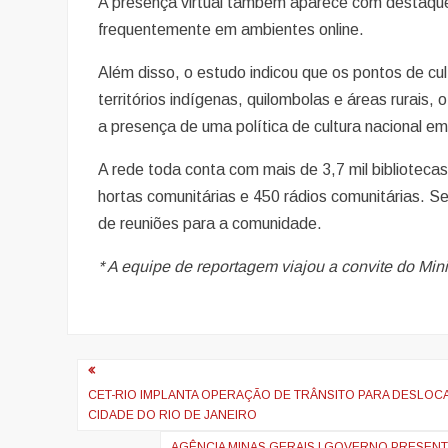
A presença virtual também aparece com destaqu
frequentemente em ambientes online.
Além disso, o estudo indicou que os pontos de cul
territórios indígenas, quilombolas e áreas rurais
a presença de uma política de cultura nacional em t
A rede toda conta com mais de 3,7 mil bibliotecas
hortas comunitárias e 450 rádios comunitárias. 
de reuniões para a comunidade.
* A equipe de reportagem viajou a convite do Mini
Navegação
de
CET-RIO IMPLANTA OPERAÇÃO DE TRÂNSITO PARA DESLOC
CIDADE DO RIO DE JANEIRO
artigos
AGÊNCIA MINAS GERAIS | GOVERNO PRESENTE