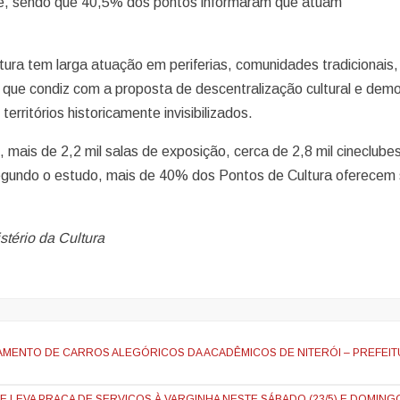
e, sendo que 40,5% dos pontos informaram que atuam
tura tem larga atuação em periferias, comunidades tradicionais,
, o que condiz com a proposta de descentralização cultural e dem
erritórios historicamente invisibilizados.
, mais de 2,2 mil salas de exposição, cerca de 2,8 mil cineclube
Segundo o estudo, mais de 40% dos Pontos de Cultura oferecem 
stério da Cultura
AMENTO DE CARROS ALEGÓRICOS DA ACADÊMICOS DE NITERÓI – PREFEIT
 LEVA PRAÇA DE SERVIÇOS À VARGINHA NESTE SÁBADO (23/5) E DOMINGO 