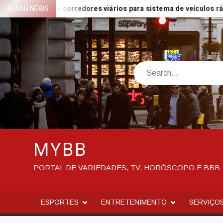
Skip
ojetos de corredores viários para sistema de veículos rápidos
FLASH NEWS
to
content
Search
MYBB
PORTAL DE VARIEDADES, TV, HORÓSCOPO E BBB
ESPORTES
ENTRETENIMENTO
SERVIÇO