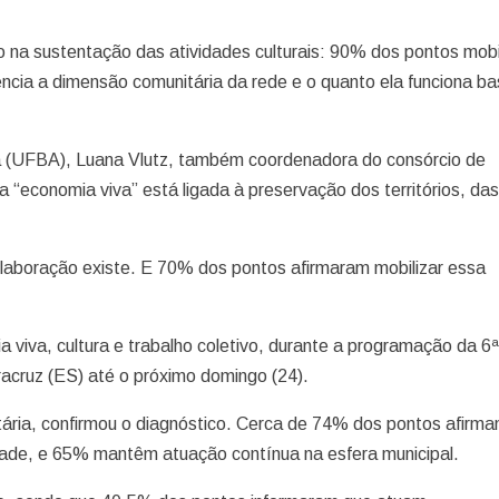
rio na sustentação das atividades culturais: 90% dos pontos mob
dencia a dimensão comunitária da rede e o quanto ela funciona b
a (UFBA), Luana Vlutz, também coordenadora do consórcio de
 “economia viva” está ligada à preservação dos territórios, da
laboração existe. E 70% dos pontos afirmaram mobilizar essa
 viva, cultura e trabalho coletivo, durante a programação da 6ª
racruz (ES) até o próximo domingo (24).
itária, confirmou o diagnóstico. Cerca de 74% dos pontos afirm
idade, e 65% mantêm atuação contínua na esfera municipal.