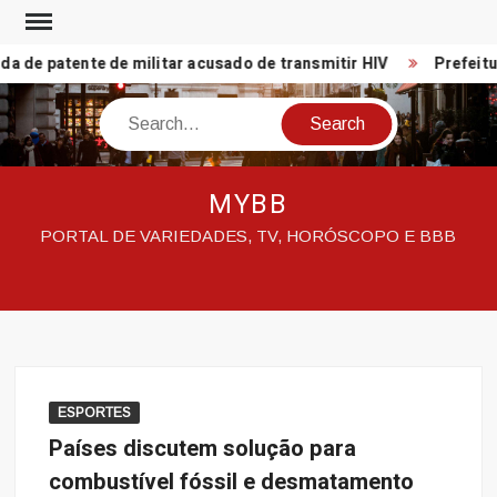
Skip
to
de patente de militar acusado de transmitir HIV
Prefeitura
content
Search
MYBB
PORTAL DE VARIEDADES, TV, HORÓSCOPO E BBB
ESPORTES
Países discutem solução para
combustível fóssil e desmatamento