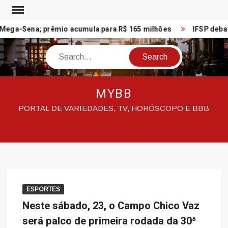
Skip
to
ega-Sena; prêmio acumula para R$ 165 milhões
IFSP debate
content
Search
MYBB
PORTAL DE VARIEDADES, TV, HORÓSCOPO E BBB
ESPORTES
Neste sábado, 23, o Campo Chico Vaz
será palco de primeira rodada da 30ª