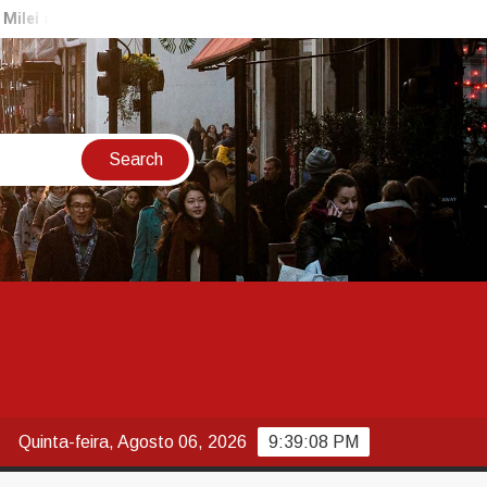
recuar sobre estrangeirização de terras
Prefeitura retoma 
Quinta-feira, Agosto 06, 2026
9:39:09 PM