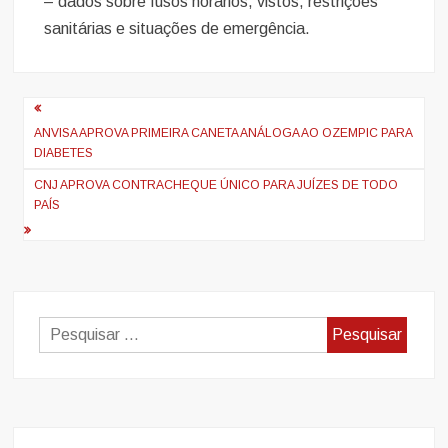
– dados sobre fusos horários, vistos, restrições
sanitárias e situações de emergência.
Navegação
de
ANVISA APROVA PRIMEIRA CANETA ANÁLOGA AO OZEMPIC PARA
DIABETES
artigos
CNJ APROVA CONTRACHEQUE ÚNICO PARA JUÍZES DE TODO
PAÍS
Pesquisar
por: