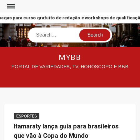
Skip
to
gas para curso gratuito de redação e workshops de qualificação 
content
Search
MYBB
PORTAL DE VARIEDADES, TV, HORÓSCOPO E BBB
ESPORTES
Itamaraty lança guia para brasileiros
que vão à Copa do Mundo