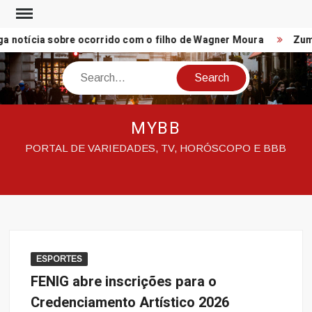
Skip
to
a notícia sobre ocorrido com o filho de Wagner Moura
Zumb
content
Search
MYBB
PORTAL DE VARIEDADES, TV, HORÓSCOPO E BBB
ESPORTES
FENIG abre inscrições para o
Credenciamento Artístico 2026