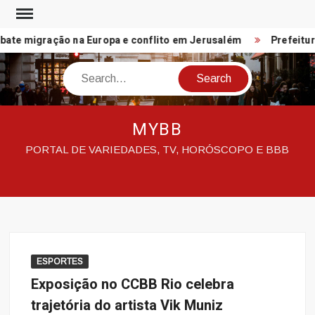
Skip
to
te migração na Europa e conflito em Jerusalém
Prefeitura 
content
Search
MYBB
PORTAL DE VARIEDADES, TV, HORÓSCOPO E BBB
ESPORTES
Exposição no CCBB Rio celebra
trajetória do artista Vik Muniz