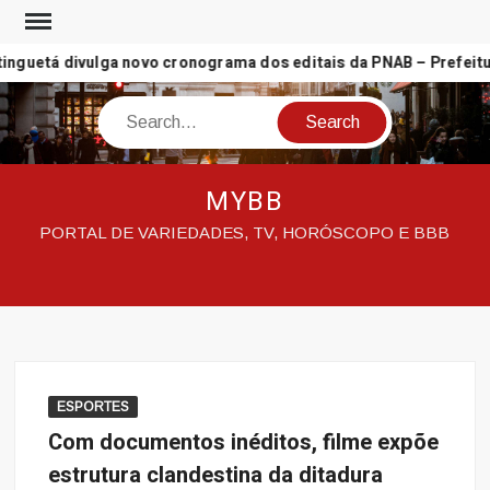
Skip
to
guetá divulga novo cronograma dos editais da PNAB – Prefeitura 
content
Search
MYBB
PORTAL DE VARIEDADES, TV, HORÓSCOPO E BBB
ESPORTES
Com documentos inéditos, filme expõe
estrutura clandestina da ditadura