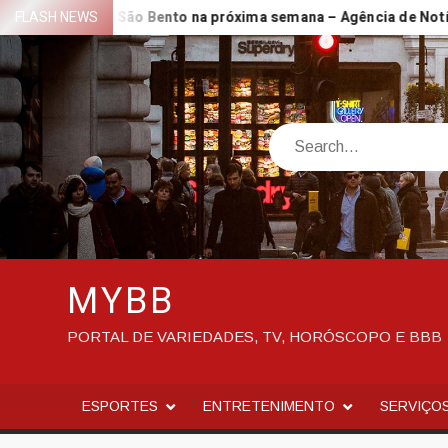
Skip
 no Parque São Bento na próxima semana – Agência de Notícias
FLASH NEWS
to
content
Search
MYBB
PORTAL DE VARIEDADES, TV, HORÓSCOPO E BBB
ESPORTES
ENTRETENIMENTO
SERVIÇO