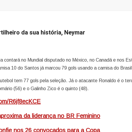
tilheiro da sua história, Neymar
ra contará no Mundial disputado no México, no Canadá e nos E
camisa 10 do Santos já marcou 79 gols usando a camisa do Brasil
utebol tem 77 gols pela seleção. Já o atacante Ronaldo é o ter
ário (56) e o Galinho Zico é o quinto (48).
.com/R6jf8ecKCE
aproxima da liderança no BR Feminino
 confie nos 26 convocados para a Copa