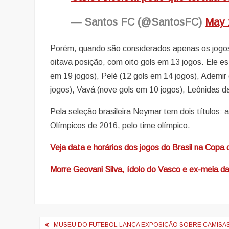
— Santos FC (@SantosFC)
May 
Porém, quando são considerados apenas os jogos
oitava posição, com oito gols em 13 jogos. Ele es
em 19 jogos), Pelé (12 gols em 14 jogos), Ademir
jogos), Vavá (nove gols em 10 jogos), Leônidas da 
Pela seleção brasileira Neymar tem dois títulos:
Olímpicos de 2016, pelo time olímpico.
Veja data e horários dos jogos do Brasil na Copa
Morre Geovani Silva, ídolo do Vasco e ex-meia d
Navegação
MUSEU DO FUTEBOL LANÇA EXPOSIÇÃO SOBRE CAMISAS