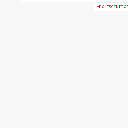
de
ADOLESCENTE CO
artigos