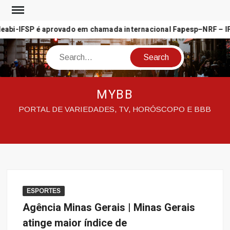
Skip
to
abi-IFSP é aprovado em chamada internacional Fapesp–NRF – IFS
content
Search
MYBB
PORTAL DE VARIEDADES, TV, HORÓSCOPO E BBB
ESPORTES
Agência Minas Gerais | Minas Gerais
atinge maior índice de