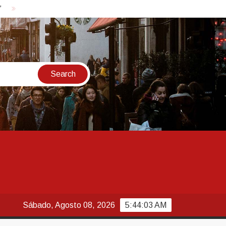
STF julga recursos contra partes da decisão que anulou marco t
Sábado, Agosto 08, 2026
5:44:04 AM