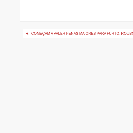
Navegação
COMEÇAM A VALER PENAS MAIORES PARA FURTO, ROUB
de
artigos