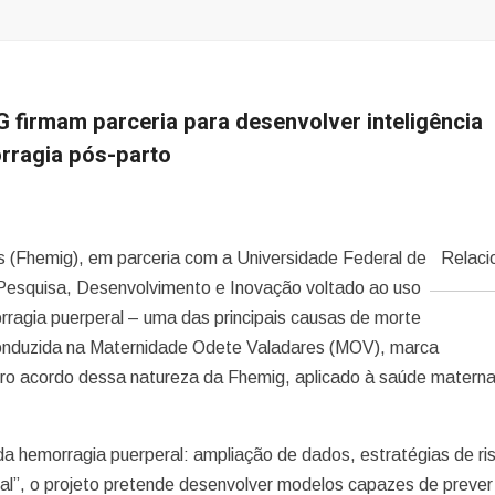
 firmam parceria para desenvolver inteligência
orragia pós-parto
 (Fhemig), em parceria com a Universidade Federal de
Relaci
 Pesquisa, Desenvolvimento e Inovação voltado ao uso
morragia puerperal – uma das principais causas de morte
 conduzida na Maternidade Odete Valadares (MOV), marca
eiro acordo dessa natureza da Fhemig, aplicado à saúde materna
 da hemorragia puerperal: ampliação de dados, estratégias de ri
icial”, o projeto pretende desenvolver modelos capazes de prever