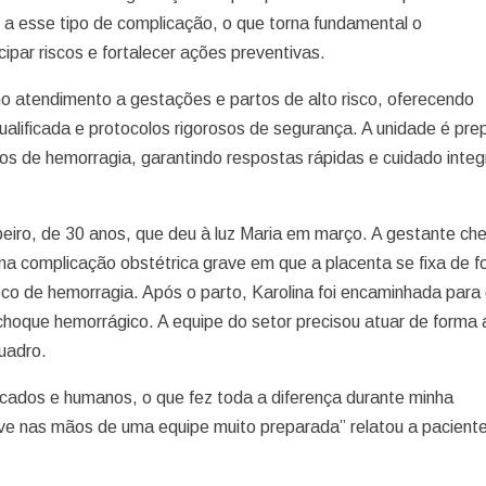
a esse tipo de complicação, o que torna fundamental o
par riscos e fortalecer ações preventivas.
 atendimento a gestações e partos de alto risco, oferecendo
 qualificada e protocolos rigorosos de segurança. A unidade é pr
s de hemorragia, garantindo respostas rápidas e cuidado integ
beiro, de 30 anos, que deu à luz Maria em março. A gestante ch
a complicação obstétrica grave em que a placenta se fixa de 
sco de hemorragia. Após o parto, Karolina foi encaminhada para
choque hemorrágico. A equipe do setor precisou atuar de forma á
quadro.
cados e humanos, o que fez toda a diferença durante minha
ve nas mãos de uma equipe muito preparada” relatou a pacient