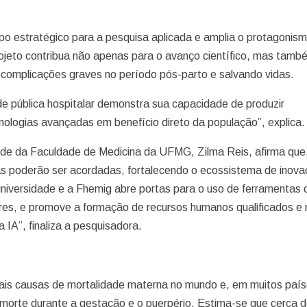
po estratégico para a pesquisa aplicada e amplia o protagonis
ojeto contribua não apenas para o avanço científico, mas tamb
 complicações graves no período pós-parto e salvando vidas.
ede pública hospitalar demonstra sua capacidade de produzir
nologias avançadas em benefício direto da população”, explica.
de da Faculdade de Medicina da UFMG, Zilma Reis, afirma que
rias poderão ser acordadas, fortalecendo o ecossistema de inov
universidade e a Fhemig abre portas para o uso de ferramentas
res, e promove a formação de recursos humanos qualificados e
 IA”, finaliza a pesquisadora.
ipais causas de mortalidade materna no mundo e, em muitos país
e morte durante a gestação e o puerpério. Estima-se que cerca