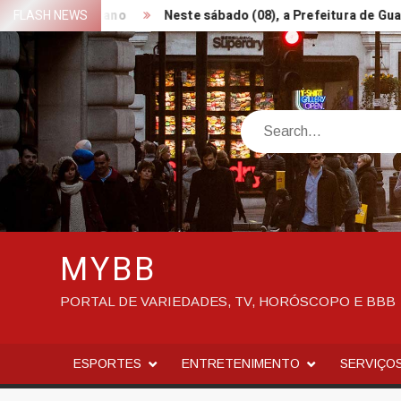
Skip
o último ano
FLASH NEWS
Neste sábado (08), a Prefeitura de Guaratin
to
content
Search
MYBB
PORTAL DE VARIEDADES, TV, HORÓSCOPO E BBB
ESPORTES
ENTRETENIMENTO
SERVIÇO