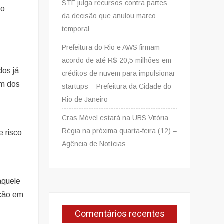
STF julga recursos contra partes
no
da decisão que anulou marco
temporal
Prefeitura do Rio e AWS firmam
acordo de até R$ 20,5 milhões em
dos já
créditos de nuvem para impulsionar
um dos
startups – Prefeitura da Cidade do
Rio de Janeiro
Cras Móvel estará na UBS Vitória
Régia na próxima quarta-feira (12) –
e risco
Agência de Notícias
aquele
ação em
Comentários recentes