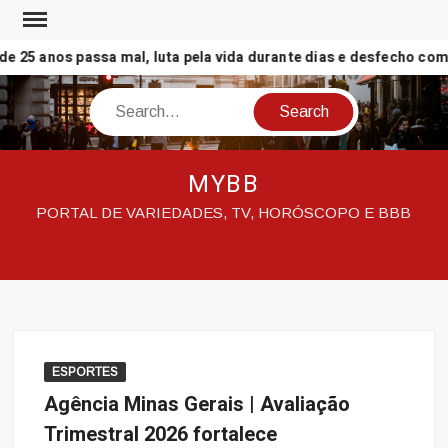
Skip
to
25 anos passa mal, luta pela vida durante dias e desfecho comov
content
Search
MYBB
PORTAL DE VARIEDADES, TV, HORÓSCOPO E BBB
ESPORTES
Agência Minas Gerais | Avaliação
Trimestral 2026 fortalece