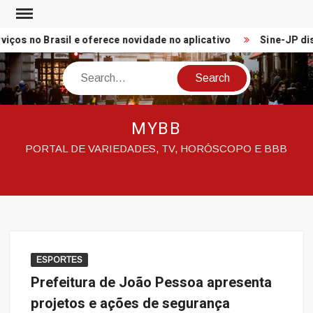
Skip
to
ços no Brasil e oferece novidade no aplicativo
Sine-JP disp
content
Search
MYBB
PORTAL DE VARIEDADES, TV, HORÓSCOPO E BBB
ESPORTES
Prefeitura de João Pessoa apresenta
projetos e ações de segurança