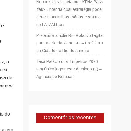
Nubank Ultravioleta ou LATAM Pass
.
Itaú? Entenda qual estratégia pode
gerar mais milhas, bônus e status
no LATAM Pass
 e
Prefeitura amplia Rio Rotativo Digital
a
para a orla da Zona Sul – Prefeitura
da Cidade do Rio de Janeiro
Taça Palácio dos Tropeiros 2026
ez, o
tem único jogo neste domingo (9) –
o ex-
Agência de Notícias
nsa de
aiores
ão do
Comentários recentes
soas em