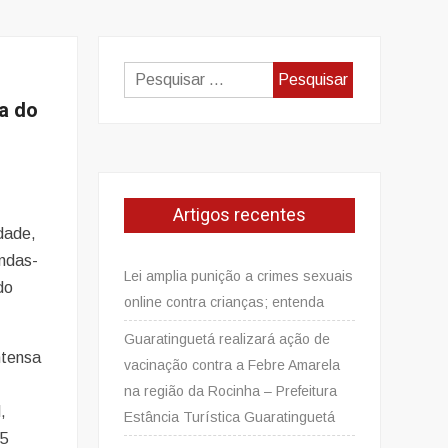
Pesquisar
por:
a do
Artigos recentes
idade,
undas-
Lei amplia punição a crimes sexuais
do
online contra crianças; entenda
Guaratinguetá realizará ação de
ntensa
vacinação contra a Febre Amarela
na região da Rocinha – Prefeitura
,
Estância Turística Guaratinguetá
35