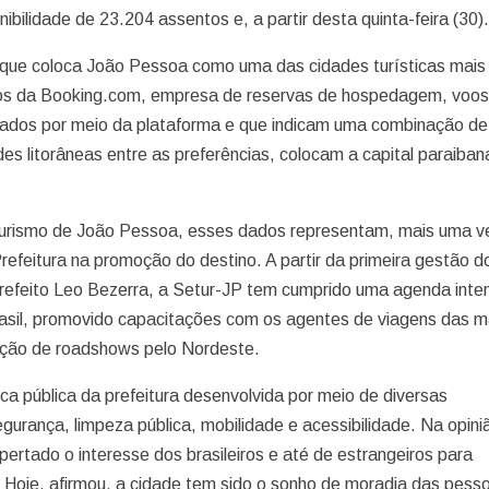
ilidade de 23.204 assentos e, a partir desta quinta-feira (30)
ue coloca João Pessoa como uma das cidades turísticas mais
dos da Booking.com, empresa de reservas de hospedagem, voos
scados por meio da plataforma e que indicam uma combinação de
es litorâneas entre as preferências, colocam a capital paraiban
Turismo de João Pessoa, esses dados representam, mais uma v
refeitura na promoção do destino. A partir da primeira gestão d
prefeito Leo Bezerra, a Setur-JP tem cumprido uma agenda inte
 Brasil, promovido capacitações com os agentes de viagens das m
zação de roadshows pelo Nordeste.
ica pública da prefeitura desenvolvida por meio de diversas
urança, limpeza pública, mobilidade e acessibilidade. Na opini
ertado o interesse dos brasileiros e até de estrangeiros para
. Hoje, afirmou, a cidade tem sido o sonho de moradia das pes