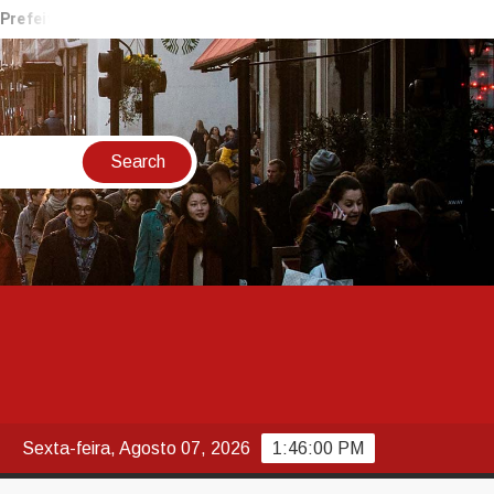
ura Estância Turística Guaratinguetá
Nubank Ultravioleta o
Sexta-feira, Agosto 07, 2026
1:46:01 PM