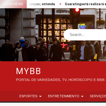
Skip
e contra crianças; entenda
FLASH NEWS
Guaratinguetá realizará ação de 
to
content
Search
MYBB
PORTAL DE VARIEDADES, TV, HORÓSCOPO E BBB
ESPORTES
ENTRETENIMENTO
SERVIÇO