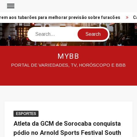
Skip
to
em aos tubarões para melhorar previsão sobre furacões
Car
content
Search
MYBB
PORTAL DE VARIEDADES, TV, HORÓSCOPO E BBB
ESPORTES
Atleta da GCM de Sorocaba conquista
pódio no Arnold Sports Festival South