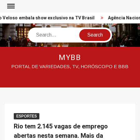
Skip
to
oso embala show exclusivo na TV Brasil
Agência Nacional d
content
Search
MYBB
PORTAL DE VARIEDADES, TV, HORÓSCOPO E BBB
ESPORTES
Rio tem 2.145 vagas de emprego
abertas nesta semana. Mais da