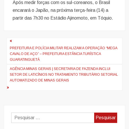
Após medir forças com os sul-coreanos, o Brasil
encarará o Japão, na próxima terça-feira (14) a
partir das 7h30 no Estádio Ajinomoto, em Tóquio.
Navegação
de
PREFEITURA E POLÍCIA MILITAR REALIZAM A OPERAÇÃO “MEGA
CAVALO DE AÇO” – PREFEITURA ESTÂNCIA TURÍSTICA
artigos
GUARATINGUETÁ
AGÊNCIA MINAS GERAIS | SECRETARIA DE FAZENDA INCLUI
SETOR DE LATICÍNIOS NO TRATAMENTO TRIBUTÁRIO SETORIAL
AUTOMATIZADO DE MINAS GERAIS
Pesquisar
por: