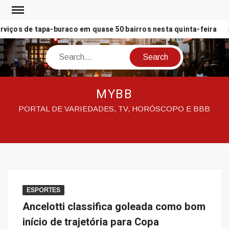
Skip
to
rviços de tapa-buraco em quase 50 bairros nesta quinta-feira
content
Search
MYBB
PORTAL DE VARIEDADES, TV, HORÓSCOPO E BBB
ESPORTES
Ancelotti classifica goleada como bom
início de trajetória para Copa