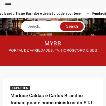
Skip
to
olvendo Tiago Barnabé e decisão pode acontecer
Fundação 
content
Search
MYBB
PORTAL DE VARIEDADES, TV, HORÓSCOPO E BBB
ESPORTES
Marluce Caldas e Carlos Brandão
tomam posse como ministros do STJ