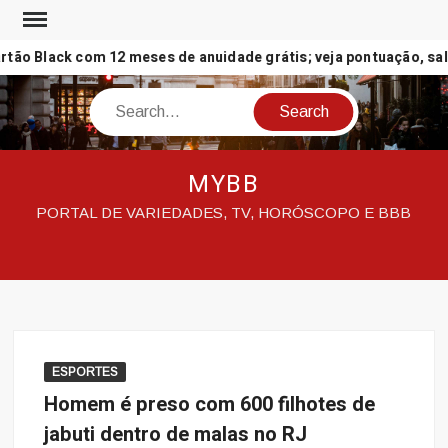
Skip
to
ão Black com 12 meses de anuidade grátis; veja pontuação, salas
content
Search
MYBB
PORTAL DE VARIEDADES, TV, HORÓSCOPO E BBB
ESPORTES
Homem é preso com 600 filhotes de
jabuti dentro de malas no RJ