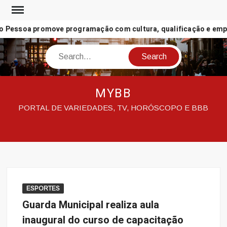
Skip
to
 Pessoa promove programação com cultura, qualificação e empre
content
Search
MYBB
PORTAL DE VARIEDADES, TV, HORÓSCOPO E BBB
ESPORTES
Guarda Municipal realiza aula
inaugural do curso de capacitação