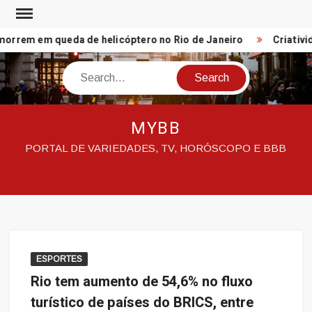
Skip
to
rrem em queda de helicóptero no Rio de Janeiro
Criativid
content
Search
MYBB
PORTAL DE VARIEDADES, TV, HORÓSCOPO E BBB
ESPORTES
Rio tem aumento de 54,6% no fluxo
turístico de países do BRICS, entre