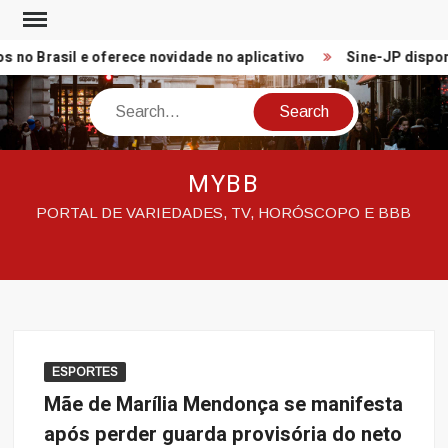
Skip
to
o Brasil e oferece novidade no aplicativo
Sine-JP disponibil
content
Search
MYBB
PORTAL DE VARIEDADES, TV, HORÓSCOPO E BBB
ESPORTES
Mãe de Marília Mendonça se manifesta
após perder guarda provisória do neto