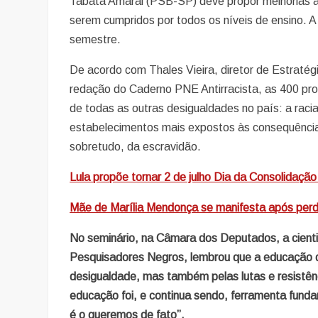
Tabata Amaral (PSB-SP) deve propor melhorias ao 
serem cumpridos por todos os níveis de ensino. A
semestre.
De acordo com Thales Vieira, diretor de Estratég
redação do Caderno PNE Antirracista, as 400 pr
de todas as outras desigualdades no país: a racia
estabelecimentos mais expostos às consequências 
sobretudo, da escravidão.
Lula propõe tornar 2 de julho Dia da Consolidaçã
Mãe de Marília Mendonça se manifesta após perde
No seminário, na Câmara dos Deputados, a cientis
Pesquisadores Negros, lembrou que a educação do
desigualdade, mas também pelas lutas e resistê
educação foi, e continua sendo, ferramenta fund
é o queremos de fato”.