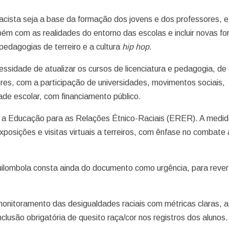
racista seja a base da formação dos jovens e dos professores, 
ém com as realidades do entorno das escolas e incluir novas f
edagogias de terreiro e a cultura
hip hop
.
ssidade de atualizar os cursos de licenciatura e pedagogia, de 
res, com a participação de universidades, movimentos sociais,
dade escolar, com financiamento público.
 é a Educação para as Relações Étnico-Raciais (ERER). A medi
 exposições e visitas virtuais a terreiros, com ênfase no combate
uilombola consta ainda do documento como urgência, para rever
monitoramento das desigualdades raciais com métricas claras, a
inclusão obrigatória de quesito raça/cor nos registros dos alunos.