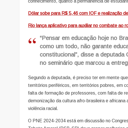
conhecimento, quanto a permanência de estudant
Dólar sobe para R$ 5,46 com IOF e realização de
Rio lança aplicativo para auxiliar no combate ao r
“Pensar em educação hoje no Bra
como um todo, não garante educaç
constitucional”, disse a deputada
no seminário que marcou a entre
Segundo a deputada, é preciso ter em mente que
territórios periféricos, em territórios pobres, e
falta de formação de professores, com falta de re
demonização da cultura afro-brasileira e africa
violência racial.
O PNE 2024-2034 está em discussão no Congresso