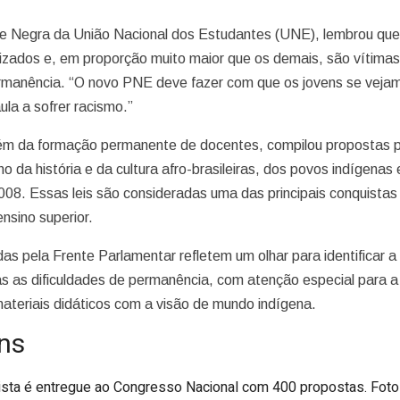
e Negra da União Nacional dos Estudantes (UNE), lembrou qu
izados e, em proporção muito maior que os demais, são vítima
ermanência. “O novo PNE deve fazer com que os jovens se veja
ula a sofrer racismo.”
lém da formação permanente de docentes, compilou propostas 
no da história e da cultura afro-brasileiras, dos povos indígenas 
2008. Essas leis são consideradas uma das principais conquistas
ensino superior.
as pela Frente Parlamentar refletem um olhar para identificar a
as as dificuldades de permanência, com atenção especial para a
 materiais didáticos com a visão de mundo indígena.
ns
ista é entregue ao Congresso Nacional com 400 propostas. Fot