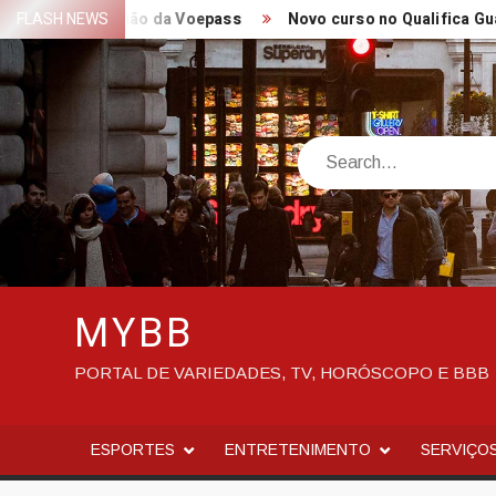
Skip
ueda de avião da Voepass
FLASH NEWS
Novo curso no Qualifica Guará – Pr
to
content
Search
MYBB
PORTAL DE VARIEDADES, TV, HORÓSCOPO E BBB
ESPORTES
ENTRETENIMENTO
SERVIÇO