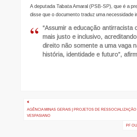
A deputada Tabata Amaral (PSB-SP), que é a pres
disse que o documento traduz uma necessidade in
“Assumir a educação antirracista
mais justo e inclusivo, acreditan
direito não somente a uma vaga n
história, identidade e futuro”, af
Navegação
de
AGÊNCIA MINAS GERAIS | PROJETOS DE RESSOCIALIZAÇÃO
VESPASIANO
artigos
PF O