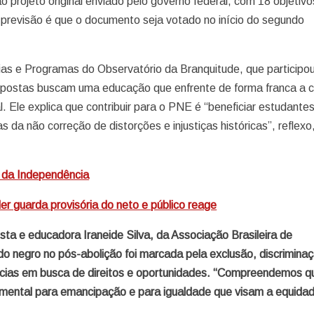
projeto original enviado pelo governo federal, com 18 objetivo
 previsão é que o documento seja votado no início do segundo
ias e Programas do Observatório da Branquitude, que participo
opostas buscam uma educação que enfrente de forma franca a 
l. Ele explica que contribuir para o PNE é “beneficiar estudante
da não correção de distorções e injustiças históricas”, reflexo
o da Independência
r guarda provisória do neto e público reage
ta e educadora Iraneide Silva, da Associação Brasileira de
 negro no pós-abolição foi marcada pela exclusão, discrimina
ncias em busca de direitos e oportunidades. “Compreendemos q
amental para emancipação e para igualdade que visam a equida