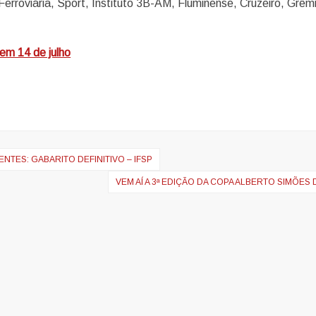
Ferroviária, Sport, Instituto 3B-AM, Fluminense, Cruzeiro, Grêm
.
em 14 de julho
TES: GABARITO DEFINITIVO – IFSP
VEM AÍ A 3ª EDIÇÃO DA COPA ALBERTO SIMÕES 