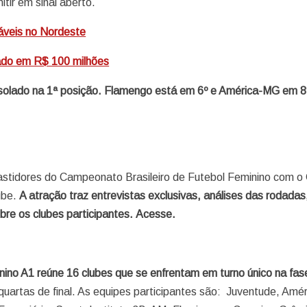
itir em sinal aberto.
táveis no Nordeste
ado em R$ 100 milhões
isolado na 1ª posição. Flamengo está em 6º e América-MG em 8
bastidores do Campeonato Brasileiro de Futebol Feminino com o
ube.
A atração traz entrevistas exclusivas, análises das rodadas
bre os clubes participantes. Acesse.
ino A1 reúne 16 clubes que se enfrentam em turno único na fas
uartas de final. As equipes participantes são: Juventude, Amér