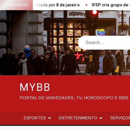
Skip
a de condenada por 8 de janeiro
FLASH NEWS
IFSP cria grupo de trabalh
to
content
Search
MYBB
PORTAL DE VARIEDADES, TV, HORÓSCOPO E BBB
ESPORTES
ENTRETENIMENTO
SERVIÇO