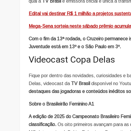
qual a
TV Brasil
é emissora oficial e única a transm
Edital vai destinar R$ 1 milhão a projetos susten
Mega-Sena sorteia neste sábado prêmio acumul
Com o fim da 13ª rodada, o Cruzeiro permanece 
Juventude está em 13º e o São Paulo em 3º.
Videocast Copa Delas
Fique por dentro das novidades, curiosidades e 
Delas, videocast da
TV Brasil
disponível no Yout
destaques das jogadoras e conteúdos inéditos so
Sobre o Brasileirão Feminino A1
A edição de 2025 do Campeonato Brasileiro Femin
classificação.
Os oito primeiros avançam para as q