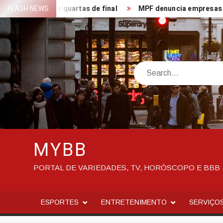
Skip
peões nas quartas de final
FLASH NEWS
MPF denuncia empresas por des
to
content
Search
MYBB
PORTAL DE VARIEDADES, TV, HORÓSCOPO E BBB
ESPORTES
ENTRETENIMENTO
SERVIÇO