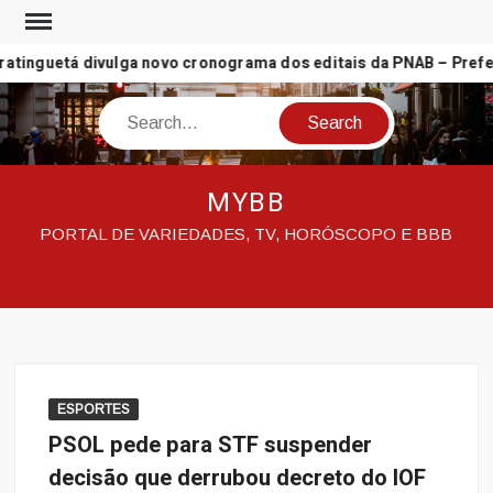
Skip
to
tinguetá divulga novo cronograma dos editais da PNAB – Prefeit
content
Search
MYBB
PORTAL DE VARIEDADES, TV, HORÓSCOPO E BBB
ESPORTES
PSOL pede para STF suspender
decisão que derrubou decreto do IOF