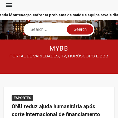
Skip
to
nda Montenegro enfrenta problema de saúde e equipe revela diag
content
Search
MYBB
PORTAL DE VARIEDADES, TV, HORÓSCOPO E BBB
ESPORTES
ONU reduz ajuda humanitária após
corte internacional de financiamento