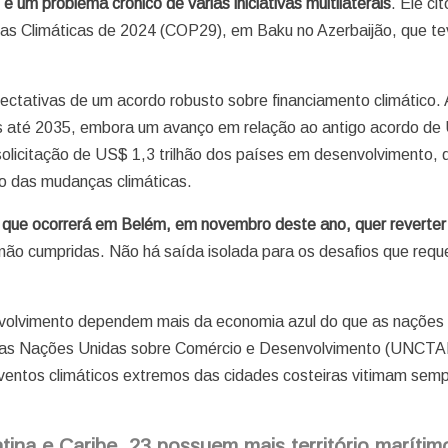
 é um problema crônico de várias iniciativas multilaterais
. Ele ci
s Climáticas de 2024 (COP29), em Baku no Azerbaijão, que te
pectativas de um acordo robusto sobre financiamento climático.
s até 2035, embora um avanço em relação ao antigo acordo de
solicitação de US$ 1,3 trilhão dos países em desenvolvimento, 
o das mudanças climáticas.
, que ocorrerá em Belém, em novembro deste ano, quer reverter
ão cumpridas. Não há saída isolada para os desafios que req
nvolvimento dependem mais da economia azul do que as nações
a das Nações Unidas sobre Comércio e Desenvolvimento (UNCTA
eventos climáticos extremos das cidades costeiras vitimam sem
tina e Caribe, 23 possuem mais território marítim