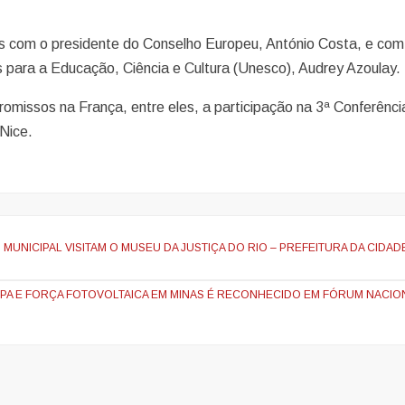
s com o presidente do Conselho Europeu, António Costa, e com
 para a Educação, Ciência e Cultura (Unesco), Audrey Azoulay.
romissos na França, entre eles, a participação na 3ª Conferênci
Nice.
UNICIPAL VISITAM O MUSEU DA JUSTIÇA DO RIO – PREFEITURA DA CIDAD
MPA E FORÇA FOTOVOLTAICA EM MINAS É RECONHECIDO EM FÓRUM NACIO