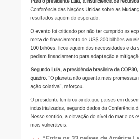
Para o presidente Lula, a insuficiência de recursos
Conferência das Nações Unidas sobre as Mudança
resultados aquém do esperado.
O evento foi criticado por não ter cumprido as ex
meta de financiamento de US$ 300 bilhões anuai
100 bilhões, ficou aquém das necessidades e da 
pediam financiamento para adaptação e mitigaçã
Segundo Lula, a presidência brasileira da COP30
quadro.
“O planeta não aguenta mais promessas n
ação coletiva”, reforçou.
O presidente lembrou ainda que países em dese
industrializadas, segundo dados da Conferênci
Nesse sentido, a elevação do nível do mar e os 
mais vulneráveis.
“Entre os 33 países da América La