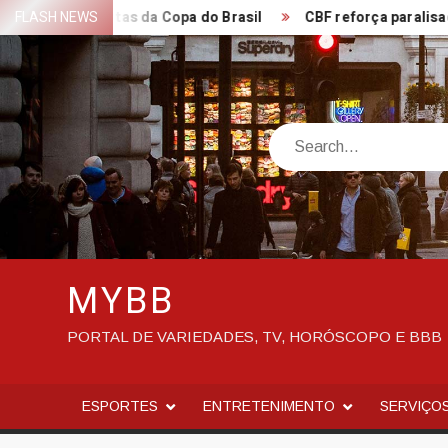
Skip
 às quartas da Copa do Brasil
FLASH NEWS
CBF reforça paralisação da
to
content
Search
MYBB
PORTAL DE VARIEDADES, TV, HORÓSCOPO E BBB
ESPORTES
ENTRETENIMENTO
SERVIÇO