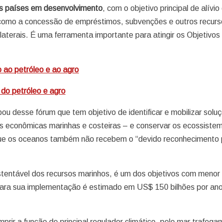
os países em desenvolvimento
, com o objetivo principal de alívio
to como a concessão de empréstimos, subvenções e outros recurs
laterais. É uma ferramenta importante para atingir os Objetivos
 ao petróleo e ao agro
 do petróleo e agro
cipou desse fórum que tem objetivo de identificar e mobilizar solu
s econômicas marinhas e costeiras – e conservar os ecossiste
 que os oceanos também não recebem o “devido reconhecimento 
tentável dos recursos marinhos, é um dos objetivos com menor
para sua implementação é estimado em US$ 150 bilhões por ano
rir a função de principal regulador climático, pelo mar trafega