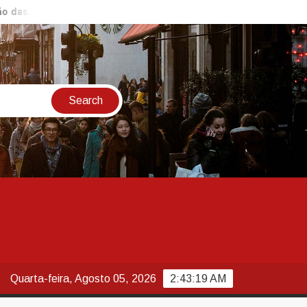
rtes Urbanas da Comlurb prorroga até 20 de agosto a mostra Ren
Quarta-feira, Agosto 05, 2026
2:43:20 AM