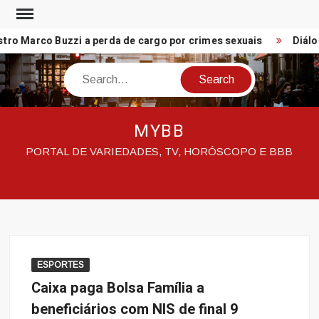
Skip
to
o Marco Buzzi a perda de cargo por crimes sexuais
Diálogo
content
Search
MYBB
PORTAL DE VARIEDADES, TV, HORÓSCOPO E BBB
ESPORTES
Caixa paga Bolsa Família a
beneficiários com NIS de final 9