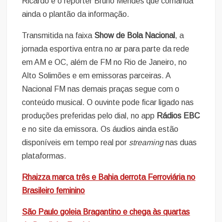
Ricardo e o repórter Bruno Mendes que comanda
ainda o plantão da informação.
Transmitida na faixa
Show de Bola Nacional
, a
jornada esportiva entra no ar para parte da rede
em AM e OC, além de FM no Rio de Janeiro, no
Alto Solimões e em emissoras parceiras. A
Nacional FM nas demais praças segue com o
conteúdo musical. O ouvinte pode ficar ligado nas
produções preferidas pelo dial, no app
Rádios EBC
e no site da emissora. Os áudios ainda estão
disponíveis em tempo real por
streaming
nas duas
plataformas.
Rhaizza marca três e Bahia derrota Ferroviária no
Brasileiro feminino
São Paulo goleia Bragantino e chega às quartas