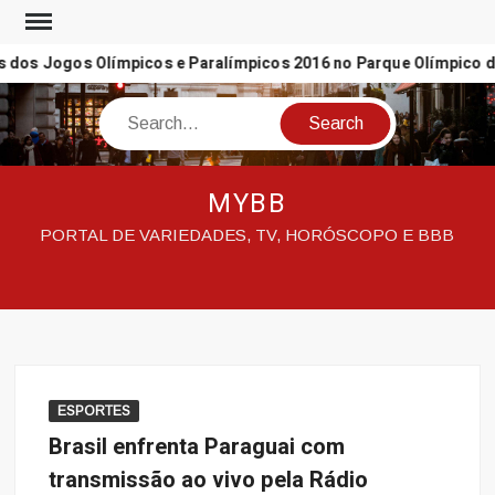
Skip
to
dos Jogos Olímpicos e Paralímpicos 2016 no Parque Olímpico da B
content
Search
MYBB
PORTAL DE VARIEDADES, TV, HORÓSCOPO E BBB
ESPORTES
Brasil enfrenta Paraguai com
transmissão ao vivo pela Rádio