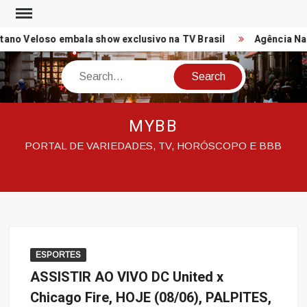
Skip
to
no Veloso embala show exclusivo na TV Brasil
Agência Naci
content
Search
MYBB
PORTAL DE VARIEDADES, TV, HORÓSCOPO E BBB
ESPORTES
ASSISTIR AO VIVO DC United x
Chicago Fire, HOJE (08/06), PALPITES,