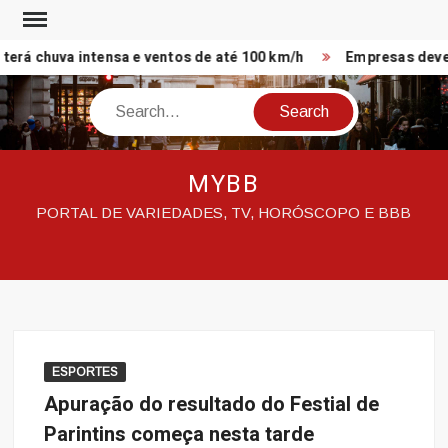
Skip
to
erá chuva intensa e ventos de até 100 km/h
Empresas devem 
content
Search
MYBB
PORTAL DE VARIEDADES, TV, HORÓSCOPO E BBB
ESPORTES
Apuração do resultado do Festial de
Parintins começa nesta tarde