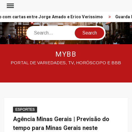
Skip
to
ro com cartas entre Jorge Amado e Erico Verissimo
Guarda Mu
content
Search
MYBB
PORTAL DE VARIEDADES, TV, HORÓSCOPO E BBB
ESPORTES
Agência Minas Gerais | Previsão do
tempo para Minas Gerais neste