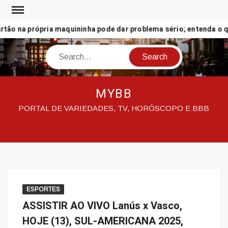
Skip
to
ão na própria maquininha pode dar problema sério; entenda o qu
content
Search
MYBB
PORTAL DE VARIEDADES, TV, HORÓSCOPO E BBB
ESPORTES
ASSISTIR AO VIVO Lanús x Vasco,
HOJE (13), SUL-AMERICANA 2025,