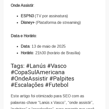
Onde Assistir
:
ESPN3
(TV por assinatura)
Disney+
(Plataforma de streaming)
Data e Horário
:
Data
: 13 de maio de 2025
Horário
: 21h30 (horário de Brasília)
Tags: #Lanús #Vasco
#CopaSulAmericana
#OndeAssistir #Palpites
#Escalações #Futebol
Este artigo foi otimizado para SEO com as
palavras-chave “Lanús x Vasco”, “onde assistir”,