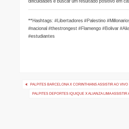
dificuldades e buscar um resultado positivo em c
**Hashtags: #Libertadores #Palestino #Millonario
#nacional #thestrongest #Flamengo #Bolivar #Ali
#estudiantes
Navegação
PALPITES BARCELONA X CORINTHIANS ASSISTIR AO VIVO
de
PALPITES DEPORTES IQUIQUE X ALIANZA LIMA ASSISTIR
artigos