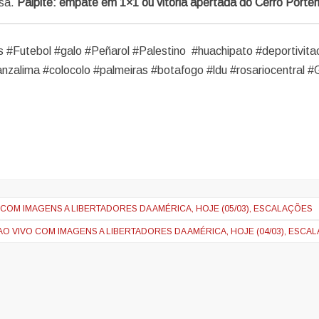
asa.
Palpite: empate em 1×1 ou vitória apertada do Cerro Porte
s #Futebol #galo #Peñarol #Palestino #huachipato #deportivita
anzalima #colocolo #palmeiras #botafogo #ldu #rosariocentral 
 COM IMAGENS A LIBERTADORES DA AMÉRICA, HOJE (05/03), ESCALAÇÕES
 AO VIVO COM IMAGENS A LIBERTADORES DA AMÉRICA, HOJE (04/03), ESCA