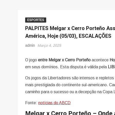
ESPORTES
PALPITES Melgar x Cerro Porteño Ass
América, Hoje (05/03), ESCALAÇÕES
admin
Março 4, 2025
O jogo
entre Melgar x Cerro Porteño
acontece
Hoj
em seus domínios. Esta disputa é válida pela
LI
Os jogos da Libertadores são intensos e repleto
mais prestigiada do continente sul-americano. Cad
caminho para o sucesso ou a decepção na Copa L
Fonte:
notícias do ABCD
Melgar x Cerro Porteño – Onde a