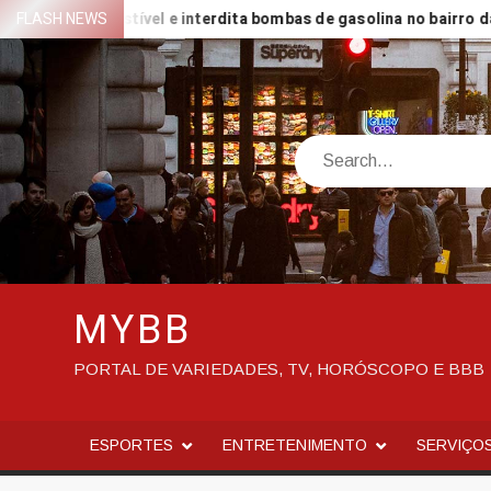
Skip
e combustível e interdita bombas de gasolina no bairro da Torre
FLASH NEWS
to
content
Search
MYBB
PORTAL DE VARIEDADES, TV, HORÓSCOPO E BBB
ESPORTES
ENTRETENIMENTO
SERVIÇO