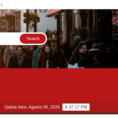
endividamento das famílias sobe para 82%, mas inadimplência ca
Quinta-feira, Agosto 06, 2026
6:37:18 PM