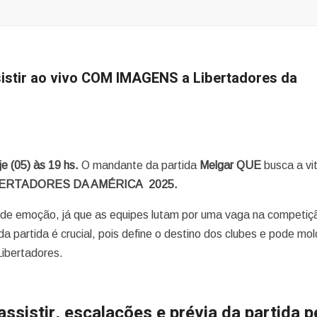
istir ao vivo COM IMAGENS a Libertadores da
e (05) às 19
hs.
O mandante da partida
Melgar
QUE
busca a vit
BERTADORES DA AMÉRICA 2025.
s de emoção, já que as equipes lutam por uma vaga na competiç
a partida é crucial, pois define o destino dos clubes e pode mol
ibertadores.
ssistir, escalações e prévia da partida p