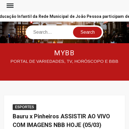
Skip
to
ucação Infantil da Rede Municipal de João Pessoa participam de 
content
Search
MYBB
PORTAL DE VARIEDADES, TV, HORÓSCOPO E BBB
ESPORTES
Bauru x Pinheiros ASSISTIR AO VIVO
COM IMAGENS NBB HOJE (05/03)