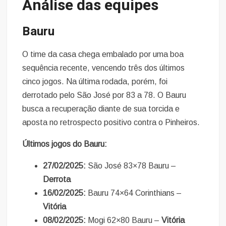
Análise das equipes
Bauru
O time da casa chega embalado por uma boa
sequência recente, vencendo três dos últimos
cinco jogos. Na última rodada, porém, foi
derrotado pelo São José por 83 a 78. O Bauru
busca a recuperação diante de sua torcida e
aposta no retrospecto positivo contra o Pinheiros.
Últimos jogos do Bauru:
27/02/2025:
São José 83×78 Bauru –
Derrota
16/02/2025:
Bauru 74×64 Corinthians –
Vitória
08/02/2025:
Mogi 62×80 Bauru –
Vitória