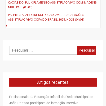
de
CAXIAS DO SUL X FLAMENGO ASSISTIR AO VIVO COM IMAGENS
NBB HOJE (05/03)
artigos
PALPITES APARECIDENSE X CASCAVEL , ESCALAÇÕES,
ASSISTIR AO VIVO COPA DO BRASIL 2025, HOJE (04/03)
Pesquisar
por:
Artigos recentes
Profissionais da Educação Infantil da Rede Municipal de
João Pessoa participam de formação imersiva