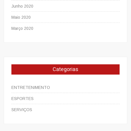
Junho 2020
Maio 2020
Março 2020
Categorias
ENTRETENIMENTO
ESPORTES
SERVIÇOS