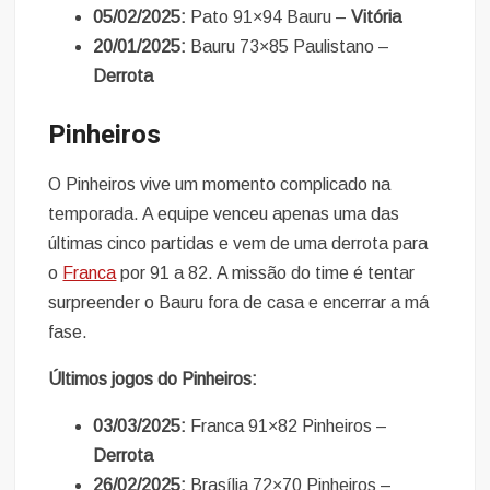
05/02/2025:
Pato 91×94 Bauru –
Vitória
20/01/2025:
Bauru 73×85 Paulistano –
Derrota
Pinheiros
O Pinheiros vive um momento complicado na
temporada. A equipe venceu apenas uma das
últimas cinco partidas e vem de uma derrota para
o
Franca
por 91 a 82. A missão do time é tentar
surpreender o Bauru fora de casa e encerrar a má
fase.
Últimos jogos do Pinheiros:
03/03/2025:
Franca 91×82 Pinheiros –
Derrota
26/02/2025:
Brasília 72×70 Pinheiros –