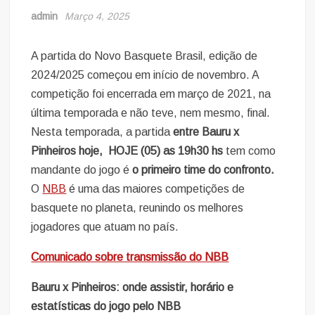
admin
Março 4, 2025
A partida do Novo Basquete Brasil, edição de
2024/2025 começou em início de novembro. A
competição foi encerrada em março de 2021, na
última temporada e não teve, nem mesmo, final.
Nesta temporada, a partida
entre Bauru x
Pinheiros
hoje, HOJE (05
) as 19h30 hs
tem como
mandante do jogo é
o primeiro time do confronto.
O
NBB
é uma das maiores competições de
basquete no planeta, reunindo os melhores
jogadores que atuam no país.
Comunicado sobre transmissão do NBB
Bauru x Pinheiros: onde assistir, horário e
estatísticas do jogo pelo NBB