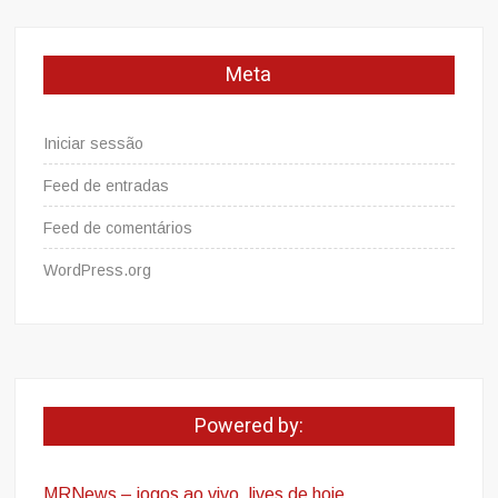
Meta
Iniciar sessão
Feed de entradas
Feed de comentários
WordPress.org
Powered by:
MRNews – jogos ao vivo
,
lives de hoje,