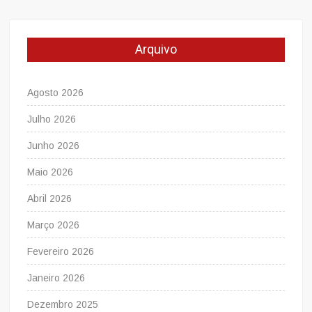
Arquivo
Agosto 2026
Julho 2026
Junho 2026
Maio 2026
Abril 2026
Março 2026
Fevereiro 2026
Janeiro 2026
Dezembro 2025