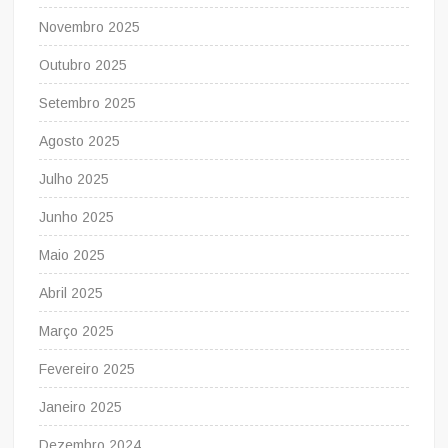
Novembro 2025
Outubro 2025
Setembro 2025
Agosto 2025
Julho 2025
Junho 2025
Maio 2025
Abril 2025
Março 2025
Fevereiro 2025
Janeiro 2025
Dezembro 2024