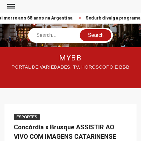
Skip
to
 morre aos 68 anos na Argentina
Sedurb divulga programação 
content
Search
MYBB
PORTAL DE VARIEDADES, TV, HORÓSCOPO E BBB
ESPORTES
Concórdia x Brusque ASSISTIR AO
VIVO COM IMAGENS CATARINENSE